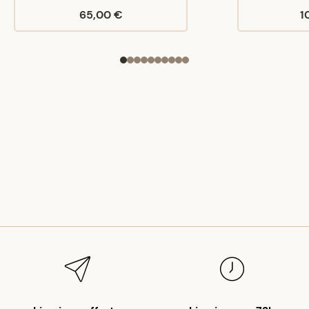
65,00 €
1