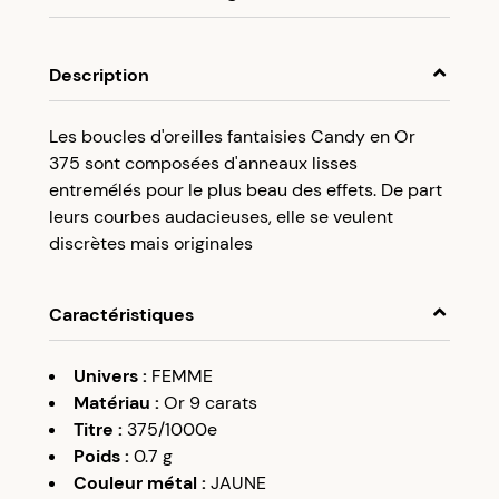
En achetant ce produit, cumulez
4,75 €
dans
votre cagnotte fidélité.
Description
Programme fidélité Créolissime : Créez un
Les boucles d'oreilles fantaisies Candy en Or
compte client et cumulez 5% de vos achats dans
375 sont composées d'anneaux lisses
votre cagnotte fidélité sans minimum d’achat.
entremélés pour le plus beau des effets. De part
Utilisez votre cagnotte de fidélité dès votre
leurs courbes audacieuses, elle se veulent
prochaine commande à partir de 50€ d’achats.
discrètes mais originales
Caractéristiques
Univers
:
FEMME
Matériau
:
Or 9 carats
Titre
:
375/1000e
Poids
:
0.7
g
Couleur métal
:
JAUNE