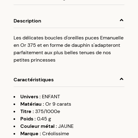
En achetant ce produit, cumulez
3,25 €
dans
votre cagnotte fidélité.
Description
Programme fidélité Créolissime : Créez un
Les délicates boucles d'oreilles puces Emanuelle
compte client et cumulez 5% de vos achats dans
en Or 375 et en forme de dauphin s'adapteront
votre cagnotte fidélité sans minimum d’achat.
parfaitement aux plus belles tenues de nos
Utilisez votre cagnotte de fidélité dès votre
petites princesses
prochaine commande à partir de 50€ d’achats.
Caractéristiques
Univers
:
ENFANT
Matériau
:
Or 9 carats
Titre
:
375/1000e
Poids
:
0.45
g
Couleur métal
:
JAUNE
Marque
:
Créolissime