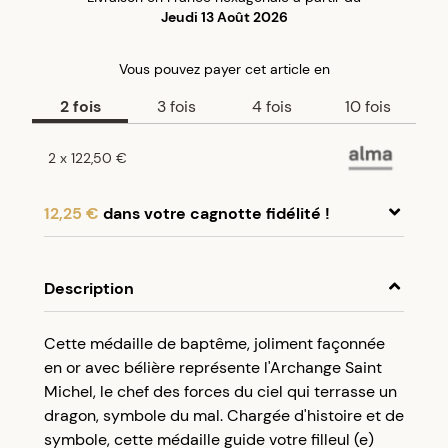
Jeudi 13 Août 2026
Vous pouvez payer
cet article
en
2
fois
3
fois
4
fois
10
fois
2
x
122,50 €
12,25 €
dans votre cagnotte fidélité !
En achetant ce produit, cumulez
12,25 €
dans
votre cagnotte fidélité.
Description
Programme fidélité Créolissime : Créez un
Cette médaille de baptême, joliment façonnée
compte client et cumulez 5% de vos achats dans
en or avec bélière représente l'Archange Saint
votre cagnotte fidélité sans minimum d’achat.
Michel, le chef des forces du ciel qui terrasse un
Utilisez votre cagnotte de fidélité dès votre
dragon, symbole du mal. Chargée d'histoire et de
prochaine commande à partir de 50€ d’achats.
symbole, cette médaille guide votre filleul (e)