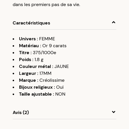
dans les premiers pas de sa vie.
Caractéristiques
Univers
:
FEMME
Matériau
:
Or 9 carats
Titre
:
375/1000e
Poids
:
1.8
g
Couleur métal
:
JAUNE
Largeur
:
17MM
Marque
:
Créolissime
Bijoux religieux
:
Oui
Taille ajustable
:
NON
Avis (2)
A
A
31/07/21