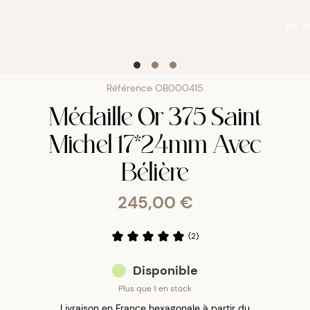
NE
Référence
OB000415
Médaille Or 375 Saint
Michel 17*24mm Avec
Bélière
245,00 €
(
2
)
Disponible
Plus que 1 en stock
Livraison en France hexagonale à partir du