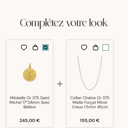
Très bien, fine, discrète
Complétez votre look
A
A
14/05/22
Très belle médaille
Médaille Or 375 Saint
Collier Chaîne Or 375
Michel 17*24mm Avec
Maille Forçat Miroir
Bélière
Creux 1.5mm 45cm
245,00 €
155,00 €