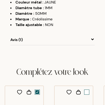
Couleur métal
:
JAUNE
Diamètre tube
:
1MM
Diamètre
:
50MM
Marque
:
Créolissime
Taille ajustable
:
NON
Avis (1)
A
A
08/05/17
Conforme au descriptif et à mes attentes
Complétez votre look