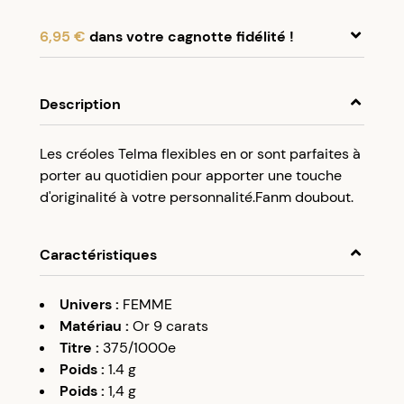
6,95 €
dans votre cagnotte fidélité !
En achetant ce produit, cumulez
6,95 €
dans
votre cagnotte fidélité.
Description
Programme fidélité Créolissime : Créez un
Les créoles Telma flexibles en or sont parfaites à
compte client et cumulez 5% de vos achats dans
porter au quotidien pour apporter une touche
votre cagnotte fidélité sans minimum d’achat.
d'originalité à votre personnalité.Fanm doubout.
Utilisez votre cagnotte de fidélité dès votre
prochaine commande à partir de 50€ d’achats.
Caractéristiques
Univers
:
FEMME
Matériau
:
Or 9 carats
Titre
:
375/1000e
Poids
:
1.4
g
Poids
:
1,4
g