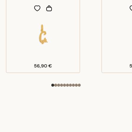
56,90 €
5