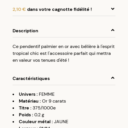
2,10 €
dans votre cagnotte fidélité !
En achetant ce produit, cumulez
2,10 €
dans
votre cagnotte fidélité.
Description
Programme fidélité Créolissime : Créez un
Ce pendentif palmier en or avec bélière à l'esprit
compte client et cumulez 5% de vos achats dans
tropical chic est l'accessoire parfait qui mettra
votre cagnotte fidélité sans minimum d’achat.
en valeur vos tenues d'été !
Utilisez votre cagnotte de fidélité dès votre
prochaine commande à partir de 50€ d’achats.
Caractéristiques
Univers
:
FEMME
Matériau
:
Or 9 carats
Titre
:
375/1000e
Poids
:
0.2
g
Couleur métal
:
JAUNE