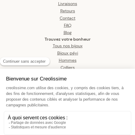
Livraisons
Retours
Contact
FAQ
Blog
Trouvez votre bonheur
Tous nos bijoux
Bijoux péyi
Hommes
Colliers
Boucles d’oreilles
Bracelets
Pendentifs
Bagues
Montres
Bijoux de corps
Pendentif Or 375 Palmier 9*19mm
Avec Bélière