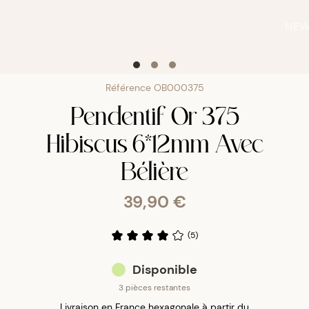
NE
Référence
OB000375
Pendentif Or 375
Hibiscus 6*12mm Avec
Bélière
39,90 €
(
5
)
Disponible
3 pièces restantes
Livraison en France hexagonale à partir du