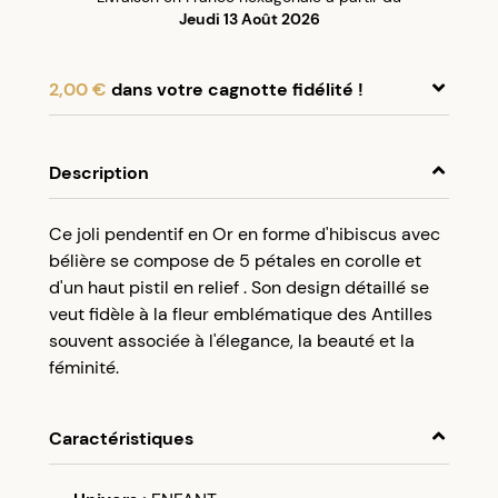
Jeudi 13 Août 2026
2,00 €
dans votre cagnotte fidélité !
En achetant ce produit, cumulez
2,00 €
dans
votre cagnotte fidélité.
Description
Programme fidélité Créolissime : Créez un
Ce joli pendentif en Or en forme d'hibiscus avec
compte client et cumulez 5% de vos achats dans
bélière se compose de 5 pétales en corolle et
votre cagnotte fidélité sans minimum d’achat.
d'un haut pistil en relief . Son design détaillé se
Utilisez votre cagnotte de fidélité dès votre
veut fidèle à la fleur emblématique des Antilles
prochaine commande à partir de 50€ d’achats.
souvent associée à l'élegance, la beauté et la
féminité.
Caractéristiques