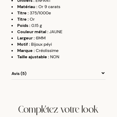
Univers
:
ENFANT
Matériau
:
Or 9 carats
Titre
:
375/1000e
Titre
:
Or
Poids
:
0.15
g
Couleur métal
:
JAUNE
Largeur
:
6MM
Motif
:
Bijoux péyi
Marque
:
Créolissime
Taille ajustable
:
NON
Avis (5)
A
A
09/12/17
Très beau
Complétez votre look
A
A
27/02/20