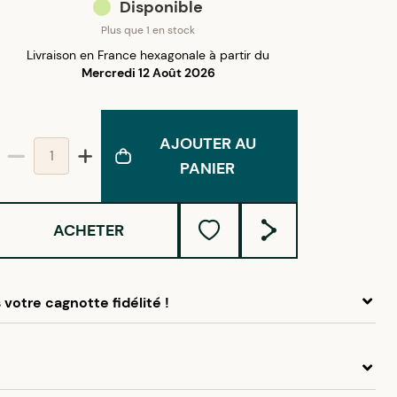
Disponible
Plus que 1 en stock
Livraison en France hexagonale à partir du
Mercredi 12 Août 2026
AJOUTER AU
PANIER
ACHETER
votre cagnotte fidélité !
 ce produit, cumulez
4,75 €
dans votre cagnotte fidélité.
idélité Créolissime : Créez un compte client et cumulez