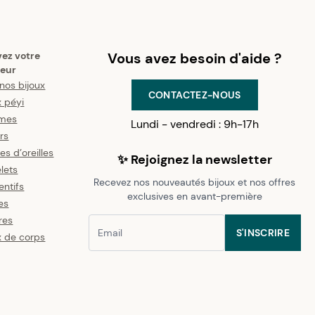
vez votre
Vous avez besoin d'aide ?
eur
nos bijoux
CONTACTEZ-NOUS
x péyi
mes
Lundi - vendredi : 9h-17h
ers
es d’oreilles
✨ Rejoignez la newsletter
lets
Recevez nos nouveautés bijoux et nos offres
ntifs
exclusives en avant-première
es
res
S'INSCRIRE
x de corps