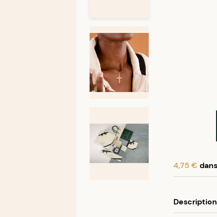
4,75 €
dans 
En achetant
Description
Programme f