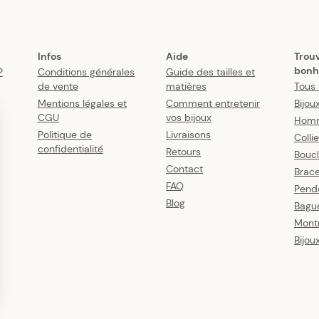
Infos
Aide
Trou
bonh
?
Conditions générales
Guide des tailles et
de vente
matières
Tous 
Mentions légales et
Comment entretenir
Bijou
CGU
vos bijoux
Hom
Politique de
Livraisons
Colli
confidentialité
Retours
Boucl
Contact
Brace
FAQ
Pende
Blog
Bagu
Mont
Bijou