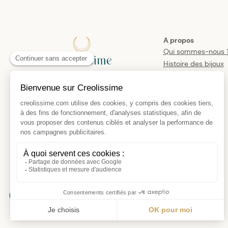
A propos
Qui sommes-nous 
Histoire des bijoux
créoles
Manifesto