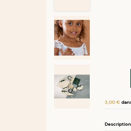
3,00 €
dans
En achetant
Description
Programme f