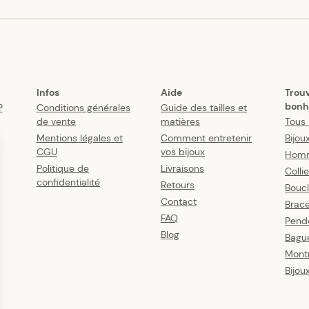
Infos
Aide
Trou
bonh
?
Conditions générales
Guide des tailles et
de vente
matières
Tous 
Mentions légales et
Comment entretenir
Bijou
CGU
vos bijoux
Hom
Politique de
Livraisons
Colli
confidentialité
Retours
Boucl
Contact
Brace
FAQ
Pende
Blog
Bagu
Mont
Bijou