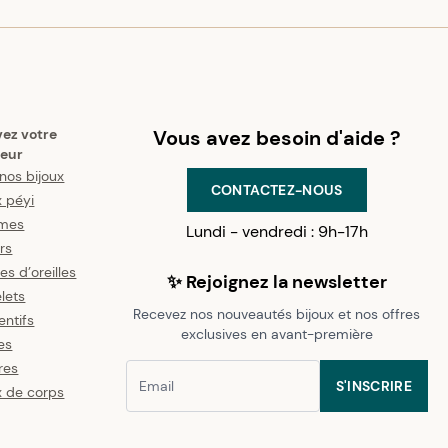
vez votre
Vous avez besoin d'aide ?
eur
nos bijoux
CONTACTEZ-NOUS
x péyi
mes
Lundi - vendredi : 9h-17h
ers
es d’oreilles
✨ Rejoignez la newsletter
lets
Recevez nos nouveautés bijoux et nos offres
ntifs
exclusives en avant-première
es
res
S'INSCRIRE
x de corps