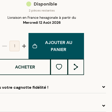
Disponible
2 pièces restantes
Livraison en France hexagonale à partir du
Mercredi 12 Août 2026
AJOUTER AU
PANIER
ACHETER
 votre cagnotte fidélité !
 ce produit, cumulez
3,00 €
dans votre cagnotte fidélité.
idélité Créolissime : Créez un compte client et cumulez