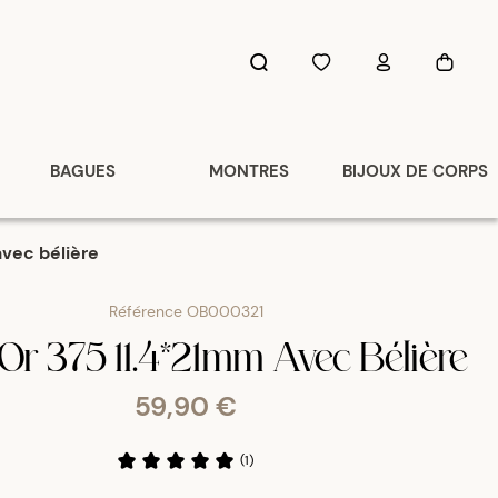
BAGUES
MONTRES
BIJOUX DE CORPS
avec bélière
Référence
OB000321
 Or 375 11.4*21mm Avec Bélière
59,90 €
(
1
)