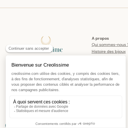
A propos
Qui sommes-nous 
Histoire des bijoux
créoles
Manifesto