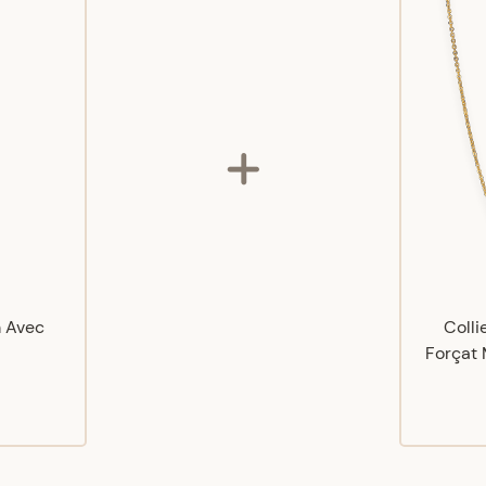
m Avec
Colli
Forçat 