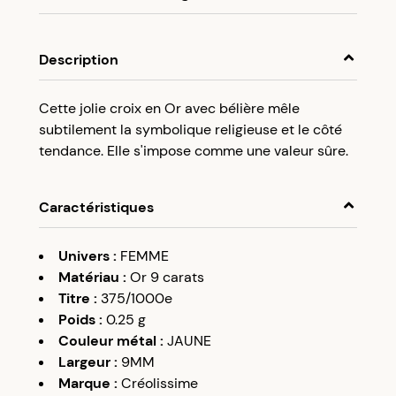
En achetant ce produit, cumulez
2,50 €
dans
votre cagnotte fidélité.
Description
Programme fidélité Créolissime : Créez un
Cette jolie croix en Or avec bélière mêle
compte client et cumulez 5% de vos achats dans
subtilement la symbolique religieuse et le côté
votre cagnotte fidélité sans minimum d’achat.
tendance. Elle s'impose comme une valeur sûre.
Utilisez votre cagnotte de fidélité dès votre
prochaine commande à partir de 50€ d’achats.
Caractéristiques
Univers
:
FEMME
Matériau
:
Or 9 carats
Titre
:
375/1000e
Poids
:
0.25
g
Couleur métal
:
JAUNE
Largeur
:
9MM
Marque
:
Créolissime