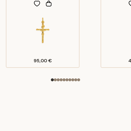
95,00 €
4