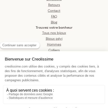
Retours
Contact
FAQ
Blog
Trouvez votre bonheur
Tous nos bijoux
Bijoux péyi
Hommes
Colliers
Boucles d’oreilles
Bracelets
Pendentifs
Bagues
Montres
Bijoux de corps
Croix Or 375 9*18mm Avec Bélière
49,90 €