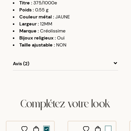
Titre
:
375/1000e
Poids
:
0.55
g
Couleur métal
:
JAUNE
Largeur
:
12MM
Marque
:
Créolissime
Bijoux religieux
:
Oui
Taille ajustable
:
NON
Avis (2)
A
A
26/04/17
très bien
Complétez votre look
A
A
05/03/20
tres bon rapport qualite et prix