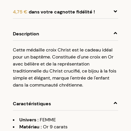
4,75 €
dans votre cagnotte fidélité !
En achetant ce produit, cumulez
4,75 €
dans
votre cagnotte fidélité.
Description
Programme fidélité Créolissime : Créez un
Cette médaille croix Christ est le cadeau idéal
compte client et cumulez 5% de vos achats dans
pour un baptême. Constituée d'une croix en Or
votre cagnotte fidélité sans minimum d’achat.
avec bélière et de la représentation
Utilisez votre cagnotte de fidélité dès votre
traditionnelle du Christ crucifié, ce bijou à la fois
prochaine commande à partir de 50€ d’achats.
simple et élégant, marque l'entrée de l'enfant
dans la communauté chrétienne.
Caractéristiques
Univers
:
FEMME
Matériau
:
Or 9 carats