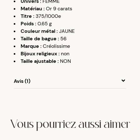
Univers
:
FEMME
Matériau
:
Or 9 carats
Titre
:
375/1000e
Poids
:
0.65
g
Couleur métal
:
JAUNE
Taille de bague
:
56
Marque
:
Créolissime
Bijoux religieux
:
non
Taille ajustable
:
NON
Avis (1)
A
A
26/12/19
Belle bague un peu fine
Vous pourriez aussi aimer