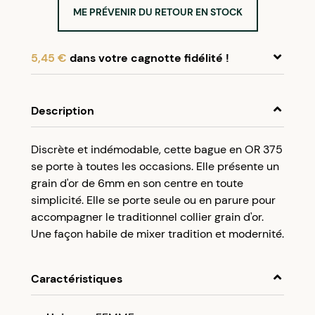
ME PRÉVENIR DU RETOUR EN STOCK
5,45 €
dans votre cagnotte fidélité !
En achetant ce produit, cumulez
5,45 €
dans
votre cagnotte fidélité.
Description
Programme fidélité Créolissime : Créez un
Discrète et indémodable, cette bague en OR 375
compte client et cumulez 5% de vos achats dans
se porte à toutes les occasions. Elle présente un
votre cagnotte fidélité sans minimum d’achat.
grain d'or de 6mm en son centre en toute
Utilisez votre cagnotte de fidélité dès votre
simplicité. Elle se porte seule ou en parure pour
prochaine commande à partir de 50€ d’achats.
accompagner le traditionnel collier grain d'or.
Une façon habile de mixer tradition et modernité.
Caractéristiques