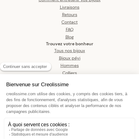
Livraisons
Retours
Contact
FAQ
Blog
Trouvez votre bonheur
Tous nos bijoux
Bijoux péyi
Hommes
Colliers
Boucles d’oreilles
Bracelets
Pendentifs
Bagues
Montres
Bijoux de corps
Bague Or 375 Boule 6mm Corps 1mm