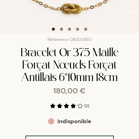
NE
Référence
OB000160
Bracelet Or 375 Maille
Forçat Nœuds Forçat
Antillais 6*10mm 18cm
180,00 €
(
2
)
Indisponible