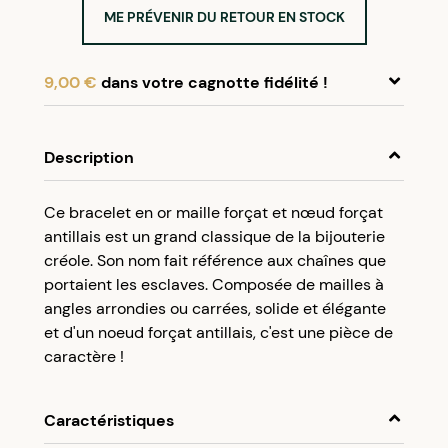
ME PRÉVENIR DU RETOUR EN STOCK
9,00 €
dans votre cagnotte fidélité !
En achetant ce produit, cumulez
9,00 €
dans
votre cagnotte fidélité.
Description
Programme fidélité Créolissime : Créez un
Ce bracelet en or maille forçat et nœud forçat
compte client et cumulez 5% de vos achats dans
antillais est un grand classique de la bijouterie
votre cagnotte fidélité sans minimum d’achat.
créole. Son nom fait référence aux chaînes que
Utilisez votre cagnotte de fidélité dès votre
portaient les esclaves. Composée de mailles à
prochaine commande à partir de 50€ d’achats.
angles arrondies ou carrées, solide et élégante
et d'un noeud forçat antillais, c'est une pièce de
caractère !
Caractéristiques