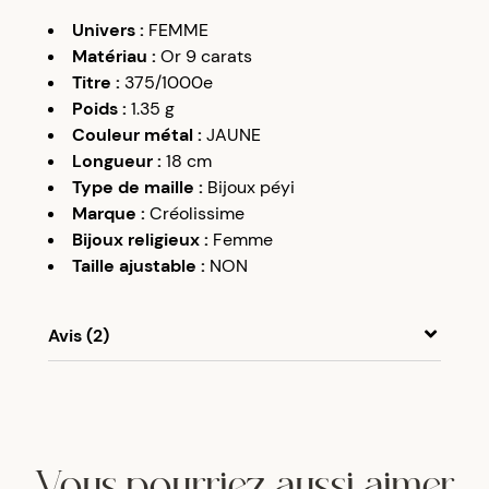
Univers
:
FEMME
Matériau
:
Or 9 carats
Titre
:
375/1000e
Poids
:
1.35
g
Couleur métal
:
JAUNE
Longueur
:
18 cm
Type de maille
:
Bijoux péyi
Marque
:
Créolissime
Bijoux religieux
:
Femme
Taille ajustable
:
NON
Avis (2)
A
A
09/08/20
Très joli bracelet.
Vous pourriez aussi aimer
A
A
03/06/22