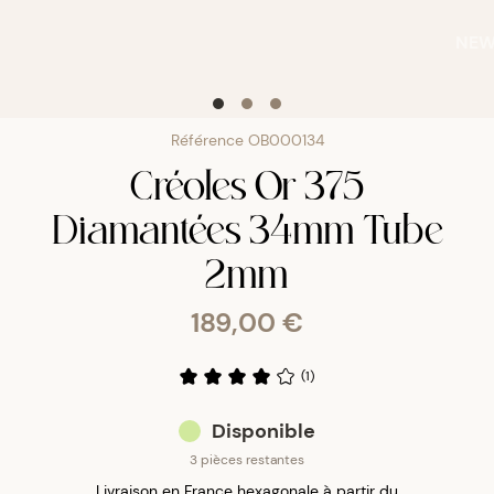
NE
Référence
OB000134
Créoles Or 375
Diamantées 34mm Tube
2mm
189,00 €
(
1
)
Disponible
3 pièces restantes
Livraison en France hexagonale à partir du