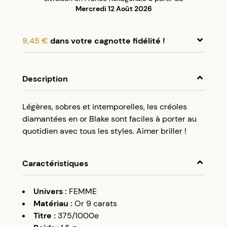
Mercredi 12 Août 2026
9,45 €
dans votre cagnotte fidélité !
En achetant ce produit, cumulez
9,45 €
dans
votre cagnotte fidélité.
Description
Programme fidélité Créolissime : Créez un
Légères, sobres et intemporelles, les créoles
compte client et cumulez 5% de vos achats dans
diamantées en or Blake sont faciles à porter au
votre cagnotte fidélité sans minimum d’achat.
quotidien avec tous les styles. Aimer briller !
Utilisez votre cagnotte de fidélité dès votre
prochaine commande à partir de 50€ d’achats.
Caractéristiques
Univers
:
FEMME
Matériau
:
Or 9 carats
Titre
:
375/1000e