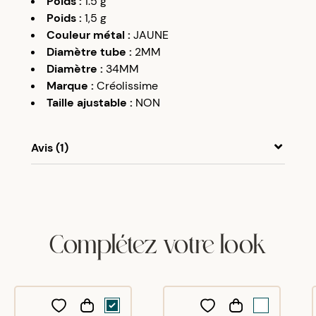
Poids
:
1.5
g
Poids
:
1,5
g
Couleur métal
:
JAUNE
Diamètre tube
:
2MM
Diamètre
:
34MM
Marque
:
Créolissime
Taille ajustable
:
NON
Avis (1)
A
A
24/02/24
parfait.
Complétez votre look