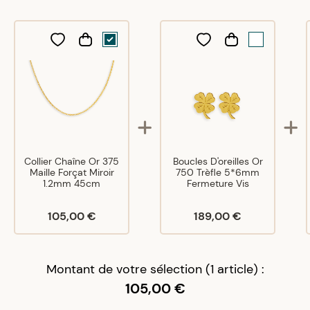
Cool
A
A
14/12/21
Bien
A
A
19/04/22
Exactement ce que je recherchais
Collier Chaîne Or 375
Boucles D'oreilles Or
A
A
13/04/23
Maille Forçat Miroir
750 Trèfle 5*6mm
1.2mm 45cm
Fermeture Vis
Satisfaite bonne épaisseur au niveau de la maille
merci
105,00 €
189,00 €
A
A
11/10/24
Montant de votre sélection (1 article) :
Conforme
105,00 €
O
K
18/11/24