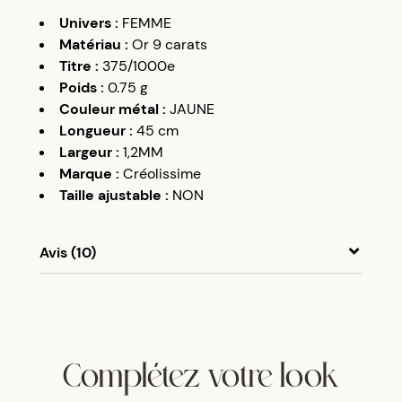
Univers
:
FEMME
Matériau
:
Or 9 carats
Titre
:
375/1000e
Poids
:
0.75
g
Couleur métal
:
JAUNE
Longueur
:
45 cm
Largeur
:
1,2MM
Marque
:
Créolissime
Taille ajustable
:
NON
Avis (10)
A
A
30/07/18
Bien
Complétez votre look
A
A
02/09/18