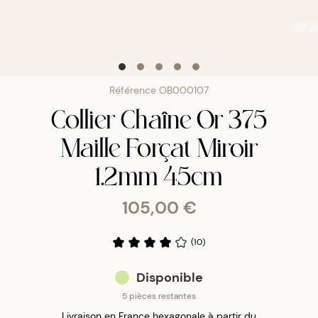
NE
Référence
OB000107
Collier Chaîne Or 375
Maille Forçat Miroir
1.2mm 45cm
105,00 €
(
10
)
Disponible
5 pièces restantes
Livraison en France hexagonale à partir du