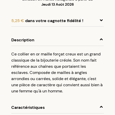
Jeudi 13 Août 2026
5,25 €
dans votre cagnotte fidélité !
En achetant ce produit, cumulez
5,25 €
dans
votre cagnotte fidélité.
Description
Programme fidélité Créolissime : Créez un
Ce collier en or maille forçat creux est un grand
compte client et cumulez 5% de vos achats dans
classique de la bijouterie créole. Son nom fait
votre cagnotte fidélité sans minimum d’achat.
référence aux chaînes que portaient les
Utilisez votre cagnotte de fidélité dès votre
esclaves. Composée de mailles à angles
prochaine commande à partir de 50€ d’achats.
arrondies ou carrées, solide et élégante, c'est
une pièce de caractère qui convient aussi bien à
une femme qu'à un homme.
Caractéristiques