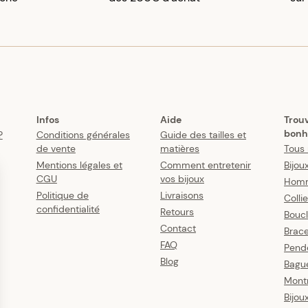
Infos
Aide
Trou
bonh
?
Conditions générales
Guide des tailles et
de vente
matières
Tous 
Mentions légales et
Comment entretenir
Bijou
CGU
vos bijoux
Hom
Politique de
Livraisons
Colli
confidentialité
Retours
Boucl
Contact
Brace
FAQ
Pende
Blog
Bagu
Mont
Bijou