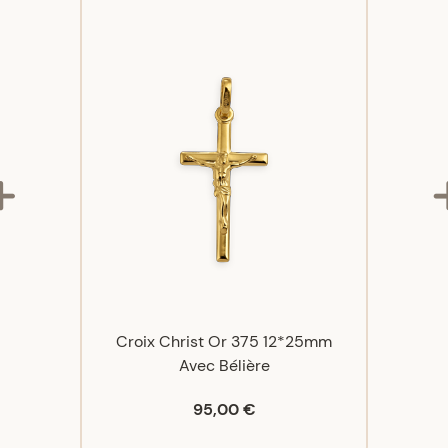
Très belle 
A
A
Très fin et 
B
L
Produit de q
Croix Christ Or 375 12*25mm
Avec Bélière
95,00 €