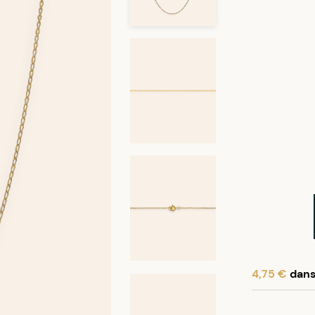
4,75 €
dans 
En achetant