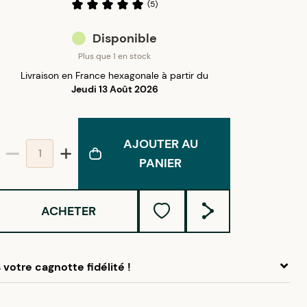
(
5
)
Disponible
Plus que 1 en stock
Livraison en France hexagonale à partir du
Jeudi 13 Août 2026
AJOUTER AU
PANIER
ACHETER
votre cagnotte fidélité !
 ce produit, cumulez
4,75 €
dans votre cagnotte fidélité.