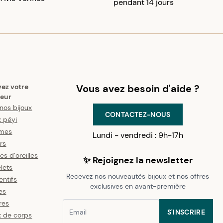
pendant 14 jours
vez votre
Vous avez besoin d'aide ?
eur
nos bijoux
CONTACTEZ-NOUS
x péyi
mes
Lundi - vendredi : 9h-17h
ers
es d’oreilles
✨ Rejoignez la newsletter
lets
Recevez nos nouveautés bijoux et nos offres
ntifs
exclusives en avant-première
es
res
S'INSCRIRE
x de corps