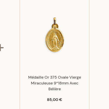
chaine. je recommande
28/03/23
très beau
22/07/25
ualité
Médaille Or 375 Ovale Vierge
Miraculeuse 9*18mm Avec
Bélière
85,00 €