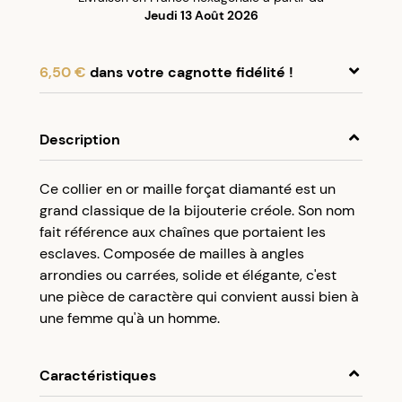
Jeudi 13 Août 2026
6,50 €
dans votre cagnotte fidélité !
En achetant ce produit, cumulez
6,50 €
dans
votre cagnotte fidélité.
Description
Programme fidélité Créolissime : Créez un
Ce collier en or maille forçat diamanté est un
compte client et cumulez 5% de vos achats dans
grand classique de la bijouterie créole. Son nom
votre cagnotte fidélité sans minimum d’achat.
fait référence aux chaînes que portaient les
Utilisez votre cagnotte de fidélité dès votre
esclaves. Composée de mailles à angles
prochaine commande à partir de 50€ d’achats.
arrondies ou carrées, solide et élégante, c'est
une pièce de caractère qui convient aussi bien à
une femme qu'à un homme.
Caractéristiques