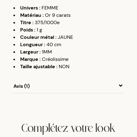
Univers
:
FEMME
Matériau
:
Or 9 carats
Titre
:
375/1000e
Poids
:
1
g
Couleur métal
:
JAUNE
Longueur
:
40 cm
Largeur
:
1MM
Marque
:
Créolissime
Taille ajustable
:
NON
Avis (1)
A
A
26/01/24
vraiment éclatant
Complétez votre look