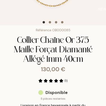
NE
Référence
OB000085
Collier Chaîne Or 375
Maille Forçat Diamanté
Allégé 1mm 40cm
130,00 €
(
1
)
Disponible
5 pièces restantes
Livraison en France hexagonale à partir du