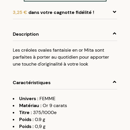
3,25 €
dans votre cagnotte fidélité !
En achetant ce produit, cumulez
3,25 €
dans
votre cagnotte fidélité.
Description
Programme fidélité Créolissime : Créez un
Les créoles ovales fantaisie en or Mita sont
compte client et cumulez 5% de vos achats dans
parfaites à porter au quotidien pour apporter
votre cagnotte fidélité sans minimum d’achat.
une touche d'originalité à votre look
Utilisez votre cagnotte de fidélité dès votre
prochaine commande à partir de 50€ d’achats.
Caractéristiques
Univers
:
FEMME
Matériau
:
Or 9 carats
Titre
:
375/1000e
Poids
:
0.9
g
Poids
:
0,9
g