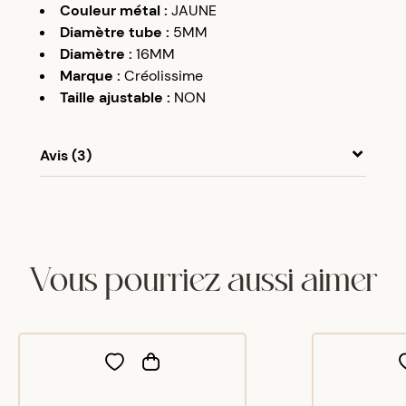
Couleur métal
:
JAUNE
Diamètre tube
:
5MM
Diamètre
:
16MM
Marque
:
Créolissime
Taille ajustable
:
NON
Avis (3)
A
A
04/04/17
Très bien
Vous pourriez aussi aimer
A
A
07/05/18
Très bien
Mirella
N
10/12/25
J'adore la forme