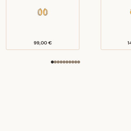
99,00 €
1