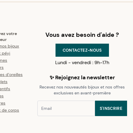
vez votre
Vous avez besoin d'aide ?
eur
nos bijoux
CONTACTEZ-NOUS
x péyi
mes
Lundi - vendredi : 9h-17h
ers
es d’oreilles
✨ Rejoignez la newsletter
lets
Recevez nos nouveautés bijoux et nos offres
ntifs
exclusives en avant-première
es
res
S'INSCRIRE
x de corps