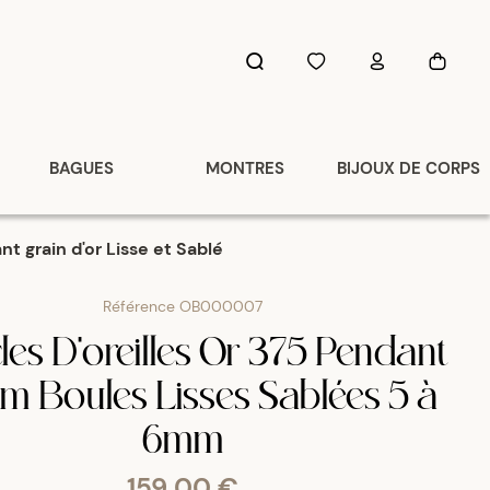
BAGUES
MONTRES
BIJOUX DE CORPS
t grain d'or Lisse et Sablé
Référence
OB000007
es D'oreilles Or 375 Pendant
 Boules Lisses Sablées 5 à
6mm
159,00 €