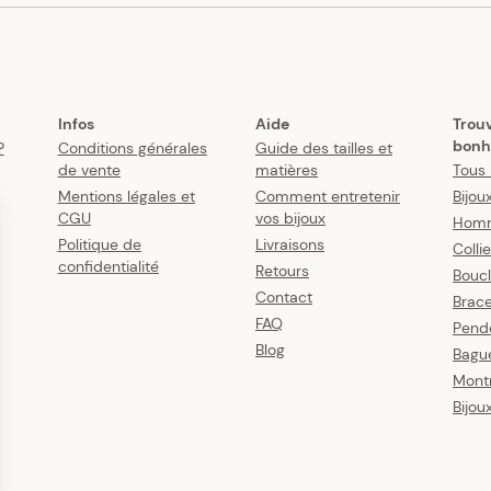
Infos
Aide
Trou
bonh
?
Conditions générales
Guide des tailles et
de vente
matières
Tous 
Mentions légales et
Comment entretenir
Bijou
CGU
vos bijoux
Hom
Politique de
Livraisons
Colli
confidentialité
Retours
Boucl
Contact
Brace
FAQ
Pende
Blog
Bagu
Mont
Bijou