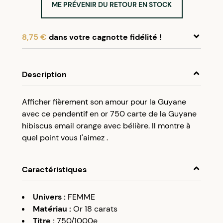
ME PRÉVENIR DU RETOUR EN STOCK
8,75 €
dans votre cagnotte fidélité !
En achetant ce produit, cumulez
8,75 €
dans
votre cagnotte fidélité.
Description
Programme fidélité Créolissime : Créez un
Afficher fièrement son amour pour la Guyane
compte client et cumulez 5% de vos achats dans
avec ce pendentif en or 750 carte de la Guyane
votre cagnotte fidélité sans minimum d’achat.
hibiscus email orange avec bélière. Il montre à
Utilisez votre cagnotte de fidélité dès votre
quel point vous l'aimez .
prochaine commande à partir de 50€ d’achats.
Caractéristiques
Univers
:
FEMME
Matériau
:
Or 18 carats
Titre
:
750/1000e