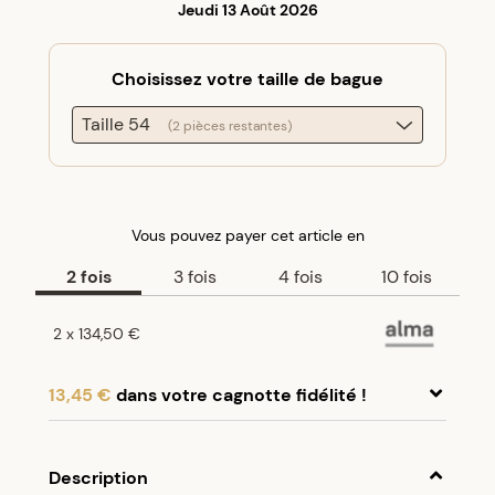
Jeudi 13 Août 2026
Choisissez votre taille de bague
Taille 54
(2 pièces restantes)
Vous pouvez payer
cet article
en
2
fois
3
fois
4
fois
10
fois
2
x
134,50 €
13,45 €
dans votre cagnotte fidélité !
En achetant ce produit, cumulez
13,45 €
dans
votre cagnotte fidélité.
Description