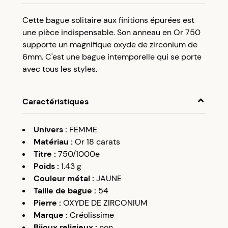
Programme fidélité Créolissime : Créez un
Cette bague solitaire aux finitions épurées est
compte client et cumulez 5% de vos achats dans
une pièce indispensable. Son anneau en Or 750
votre cagnotte fidélité sans minimum d’achat.
supporte un magnifique oxyde de zirconium de
Utilisez votre cagnotte de fidélité dès votre
6mm. C'est une bague intemporelle qui se porte
prochaine commande à partir de 50€ d’achats.
avec tous les styles.
Caractéristiques
Univers
:
FEMME
Matériau
:
Or 18 carats
Titre
:
750/1000e
Poids
:
1.43
g
Couleur métal
:
JAUNE
Taille de bague
:
54
Pierre
:
OXYDE DE ZIRCONIUM
Marque
:
Créolissime
Bijoux religieux
:
non