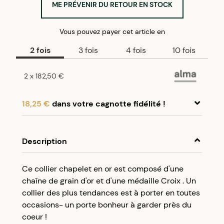
ME PRÉVENIR DU RETOUR EN STOCK
Vous pouvez payer
cet article
en
2
fois
3
fois
4
fois
10
fois
2
x
182,50 €
18,25 €
dans votre cagnotte fidélité !
En achetant ce produit, cumulez
18,25 €
dans
votre cagnotte fidélité.
Description
Programme fidélité Créolissime : Créez un
Ce collier chapelet en or est composé d'une
compte client et cumulez 5% de vos achats dans
chaîne de grain d'or et d'une médaille Croix . Un
votre cagnotte fidélité sans minimum d’achat.
collier des plus tendances est à porter en toutes
Utilisez votre cagnotte de fidélité dès votre
occasions- un porte bonheur à garder près du
prochaine commande à partir de 50€ d’achats.
coeur !