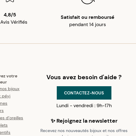
4,8/5
Satisfait ou remboursé
 Avis Vérifiés
pendant 14 jours
vez votre
Vous avez besoin d'aide ?
eur
nos bijoux
CONTACTEZ-NOUS
x péyi
mes
Lundi - vendredi : 9h-17h
ers
es d’oreilles
✨ Rejoignez la newsletter
lets
Recevez nos nouveautés bijoux et nos offres
ntifs