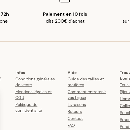
 72h
Paiement en 10 fois
gone
dès 200€ d'achat
sur
Infos
Aide
Trou
bonh
?
Conditions générales
Guide des tailles et
de vente
matières
Tous 
Mentions légales et
Comment entretenir
Bijou
CGU
vos bijoux
Hom
Politique de
Livraisons
Colli
confidentialité
Retours
Boucl
Contact
Brace
FAQ
Pende