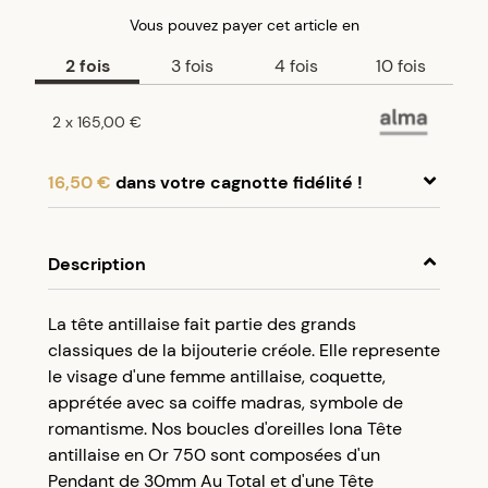
Vous pouvez payer
cet article
en
2
fois
3
fois
4
fois
10
fois
2
x
165,00 €
16,50 €
dans votre cagnotte fidélité !
En achetant ce produit, cumulez
16,50 €
dans
votre cagnotte fidélité.
Description
Programme fidélité Créolissime : Créez un
La tête antillaise fait partie des grands
compte client et cumulez 5% de vos achats dans
classiques de la bijouterie créole. Elle represente
votre cagnotte fidélité sans minimum d’achat.
le visage d'une femme antillaise, coquette,
Utilisez votre cagnotte de fidélité dès votre
apprétée avec sa coiffe madras, symbole de
prochaine commande à partir de 50€ d’achats.
romantisme. Nos boucles d'oreilles Iona Tête
antillaise en Or 750 sont composées d'un
Pendant de 30mm Au Total et d'une Tête