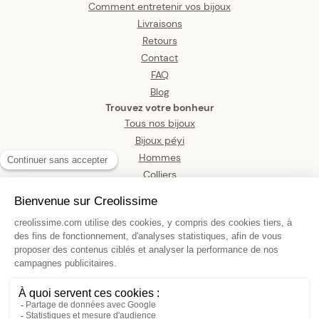
Comment entretenir vos bijoux
Livraisons
Retours
Contact
FAQ
Blog
Trouvez votre bonheur
Tous nos bijoux
Bijoux péyi
Hommes
Colliers
Boucles d’oreilles
Bracelets
Pendentifs
Bagues
Montres
Bijoux de corps
Boucles D'oreilles Or 750 Pendant