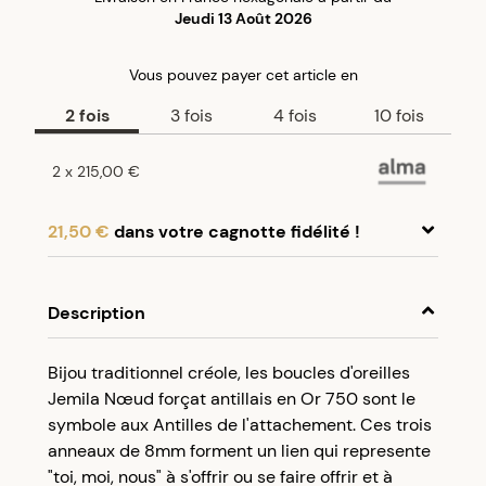
Jeudi 13 Août 2026
Vous pouvez payer
cet article
en
2
fois
3
fois
4
fois
10
fois
2
x
215,00 €
21,50 €
dans votre cagnotte fidélité !
En achetant ce produit, cumulez
21,50 €
dans
votre cagnotte fidélité.
Description
Programme fidélité Créolissime : Créez un
Bijou traditionnel créole, les boucles d'oreilles
compte client et cumulez 5% de vos achats dans
Jemila Nœud forçat antillais en Or 750 sont le
votre cagnotte fidélité sans minimum d’achat.
symbole aux Antilles de l'attachement. Ces trois
Utilisez votre cagnotte de fidélité dès votre
anneaux de 8mm forment un lien qui represente
prochaine commande à partir de 50€ d’achats.
"toi, moi, nous" à s'offrir ou se faire offrir et à