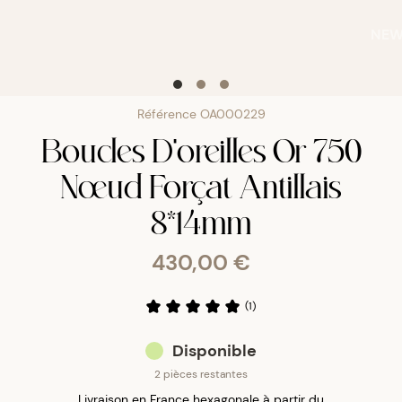
NE
Référence
OA000229
Boucles D'oreilles Or 750
Nœud Forçat Antillais
8*14mm
430,00 €
(
1
)
Disponible
2 pièces restantes
Livraison en France hexagonale à partir du