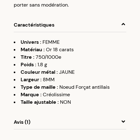
porter sans modération.
Caractéristiques
Univers
:
FEMME
Matériau
:
Or 18 carats
Titre
:
750/1000e
Poids
:
1.8
g
Couleur métal
:
JAUNE
Largeur
:
8MM
Type de maille
:
Noeud Forçat antillais
Marque
:
Créolissime
Taille ajustable
:
NON
Avis (1)
A
A
05/12/19