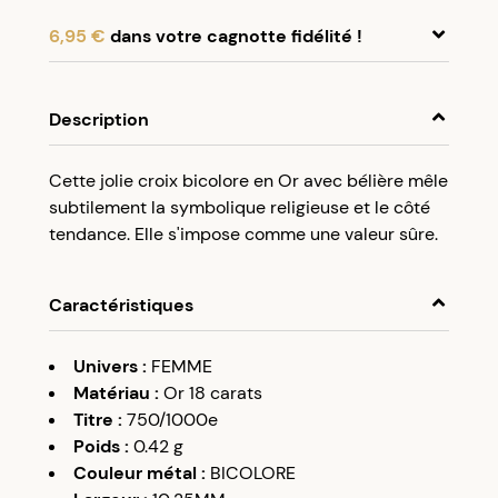
6,95 €
dans votre cagnotte fidélité !
En achetant ce produit, cumulez
6,95 €
dans
votre cagnotte fidélité.
Description
Programme fidélité Créolissime : Créez un
Cette jolie croix bicolore en Or avec bélière mêle
compte client et cumulez 5% de vos achats dans
subtilement la symbolique religieuse et le côté
votre cagnotte fidélité sans minimum d’achat.
tendance. Elle s'impose comme une valeur sûre.
Utilisez votre cagnotte de fidélité dès votre
prochaine commande à partir de 50€ d’achats.
Caractéristiques
Univers
:
FEMME
Matériau
:
Or 18 carats
Titre
:
750/1000e
Poids
:
0.42
g
Couleur métal
:
BICOLORE