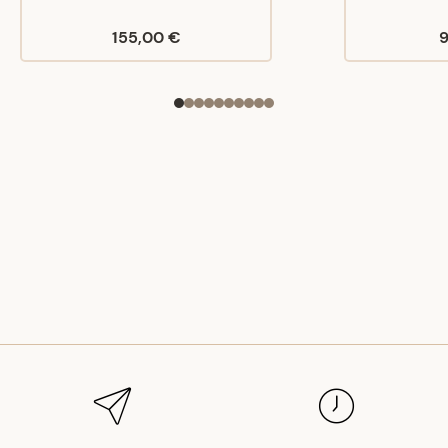
155,00 €
9