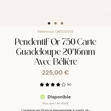
NE
Référence
OA000042
Pendentif Or 750 Carte
Guadeloupe 20*16mm
Avec Bélière
225,00 €
(
6
)
Disponible
Plus que 1 en stock
Livraison en France hexagonale à partir du