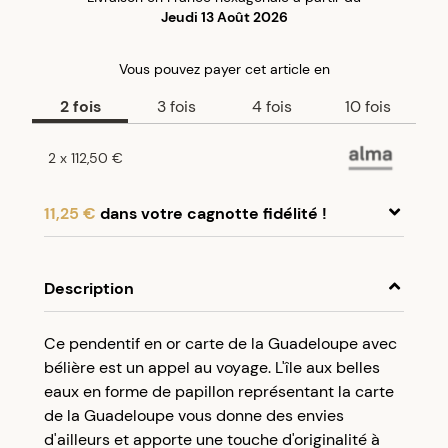
Jeudi 13 Août 2026
Vous pouvez payer
cet article
en
2
fois
3
fois
4
fois
10
fois
2
x
112,50 €
11,25 €
dans votre cagnotte fidélité !
En achetant ce produit, cumulez
11,25 €
dans
votre cagnotte fidélité.
Description
Programme fidélité Créolissime : Créez un
Ce pendentif en or carte de la Guadeloupe avec
compte client et cumulez 5% de vos achats dans
bélière est un appel au voyage. L'île aux belles
votre cagnotte fidélité sans minimum d’achat.
eaux en forme de papillon représentant la carte
Utilisez votre cagnotte de fidélité dès votre
de la Guadeloupe vous donne des envies
prochaine commande à partir de 50€ d’achats.
d'ailleurs et apporte une touche d'originalité à