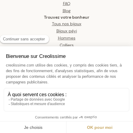
FAQ
Blog
Trouvez votre bonheur
Tous nos bijoux
Bijoux péyi
Hommes
Colliers
Boucles d’oreilles
Bracelets
Pendentifs
Bagues
Montres
Bijoux de corps
Pendentif Or 750 Carte Guadeloupe
20*16mm Avec Bélière
225,00 €
AJOUTER