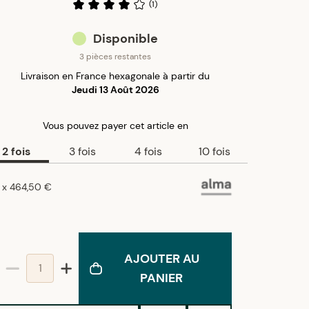
(
1
)
Disponible
3 pièces restantes
Livraison en France hexagonale à partir du
Jeudi 13 Août 2026
Vous pouvez payer
cet article
en
2
fois
3
fois
4
fois
10
fois
x
464,50 €
AJOUTER AU
PANIER