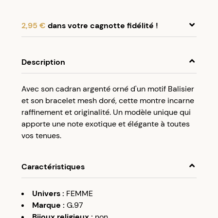
2,95 €
dans votre cagnotte fidélité !
En achetant ce produit, cumulez
2,95 €
dans
votre cagnotte fidélité.
Description
Programme fidélité Créolissime : Créez un
Avec son cadran argenté orné d'un motif Balisier
compte client et cumulez 5% de vos achats dans
et son bracelet mesh doré, cette montre incarne
votre cagnotte fidélité sans minimum d’achat.
raffinement et originalité. Un modèle unique qui
Utilisez votre cagnotte de fidélité dès votre
apporte une note exotique et élégante à toutes
prochaine commande à partir de 50€ d’achats.
vos tenues.
Caractéristiques
Univers
:
FEMME
Marque
:
G.97
Bijoux religieux
:
non