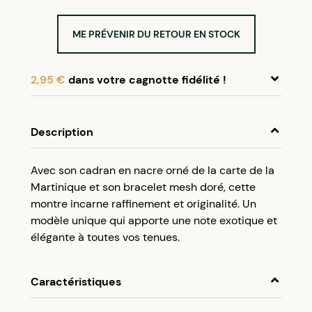
ME PRÉVENIR DU RETOUR EN STOCK
2,95 €
dans votre cagnotte fidélité !
En achetant ce produit, cumulez
2,95 €
dans
votre cagnotte fidélité.
Description
Programme fidélité Créolissime : Créez un
Avec son cadran en nacre orné de la carte de la
compte client et cumulez 5% de vos achats dans
Martinique et son bracelet mesh doré, cette
votre cagnotte fidélité sans minimum d’achat.
montre incarne raffinement et originalité. Un
Utilisez votre cagnotte de fidélité dès votre
modèle unique qui apporte une note exotique et
prochaine commande à partir de 50€ d’achats.
élégante à toutes vos tenues.
Caractéristiques