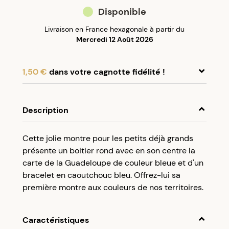
Disponible
Livraison en France hexagonale à partir du
Mercredi 12 Août 2026
1,50 €
dans votre cagnotte fidélité !
En achetant ce produit, cumulez
1,50 €
dans
votre cagnotte fidélité.
Description
Programme fidélité Créolissime : Créez un
Cette jolie montre pour les petits déjà grands
compte client et cumulez 5% de vos achats dans
présente un boitier rond avec en son centre la
votre cagnotte fidélité sans minimum d’achat.
carte de la Guadeloupe de couleur bleue et d'un
Utilisez votre cagnotte de fidélité dès votre
bracelet en caoutchouc bleu. Offrez-lui sa
prochaine commande à partir de 50€ d’achats.
première montre aux couleurs de nos territoires.
Caractéristiques