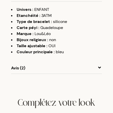
Univers
:
ENFANT
Etanchéité
:
3ATM
Type de bracelet
:
silicone
Carte péyi
:
Guadeloupe
Marque
:
Lou&Léo
Bijoux religieux
:
non
Taille ajustable
:
OUI
Couleur principale
:
bleu
Avis (2)
A
A
14/05/24
Beau produit.
Complétez votre look
A
A
12/06/24
Très bonne qualité