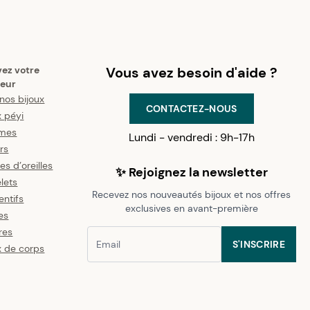
vez votre
Vous avez besoin d'aide ?
eur
nos bijoux
CONTACTEZ-NOUS
x péyi
mes
Lundi - vendredi : 9h-17h
ers
es d’oreilles
✨ Rejoignez la newsletter
lets
Recevez nos nouveautés bijoux et nos offres
ntifs
exclusives en avant-première
es
res
S'INSCRIRE
x de corps