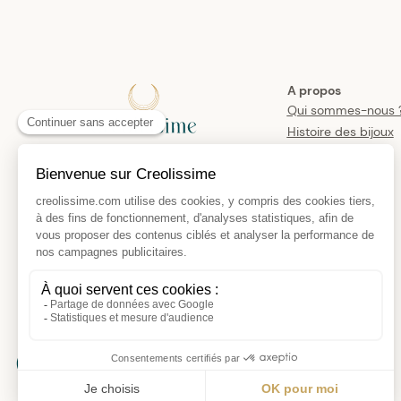
A propos
Qui sommes-nous 
Histoire des bijoux
créoles
Manifesto