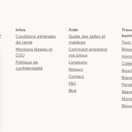
Infos
Aide
Trou
bonh
?
Conditions générales
Guide des tailles et
de vente
matières
Tous 
Mentions légales et
Comment entretenir
Bijou
CGU
vos bijoux
Hom
Politique de
Livraisons
Colli
confidentialité
Retours
Boucl
Contact
Brace
FAQ
Pende
Blog
Bagu
Mont
Bijou