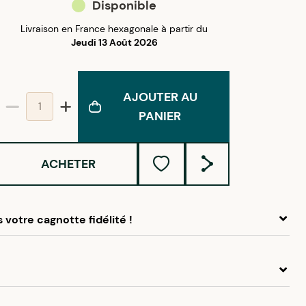
Disponible
Livraison en France hexagonale à partir du
Jeudi 13 Août 2026
AJOUTER AU
PANIER
ACHETER
 votre cagnotte fidélité !
 ce produit, cumulez
0,50 €
dans votre cagnotte fidélité.
idélité Créolissime : Créez un compte client et cumulez
chats dans votre cagnotte fidélité sans minimum d’achat.
s boucles d'oreilles argent en forme de dauphin