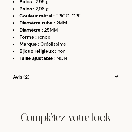
Poids
:
2.98
g
Poids
:
2,98
g
Couleur métal
:
TRICOLORE
Diamètre tube
:
2MM
Diamètre
:
25MM
Forme
:
ronde
Marque
:
Créolissime
Bijoux religieux
:
non
Taille ajustable
:
NON
Avis (2)
A
A
17/07/20
Magnifique
Complétez votre look
A
A
25/12/21
parfaites