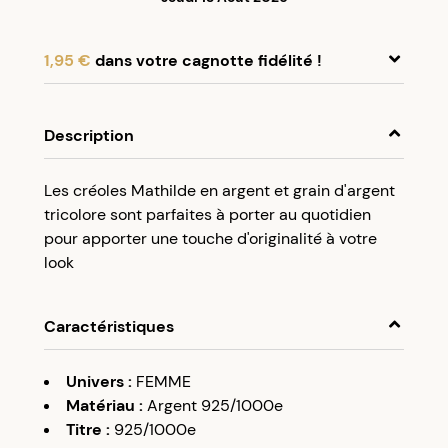
1,95 €
dans votre cagnotte fidélité !
En achetant ce produit, cumulez
1,95 €
dans
votre cagnotte fidélité.
Description
Programme fidélité Créolissime : Créez un
Les créoles Mathilde en argent et grain d'argent
compte client et cumulez 5% de vos achats dans
tricolore sont parfaites à porter au quotidien
votre cagnotte fidélité sans minimum d’achat.
pour apporter une touche d'originalité à votre
Utilisez votre cagnotte de fidélité dès votre
look
prochaine commande à partir de 50€ d’achats.
Caractéristiques
Univers
:
FEMME
Matériau
:
Argent 925/1000e
Titre
:
925/1000e