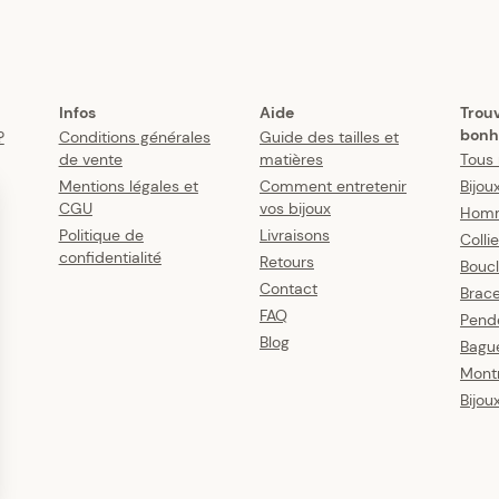
Infos
Aide
Trou
bonh
?
Conditions générales
Guide des tailles et
de vente
matières
Tous 
Mentions légales et
Comment entretenir
Bijou
CGU
vos bijoux
Hom
Politique de
Livraisons
Colli
confidentialité
Retours
Boucl
Contact
Brace
FAQ
Pende
Blog
Bagu
Mont
Bijou