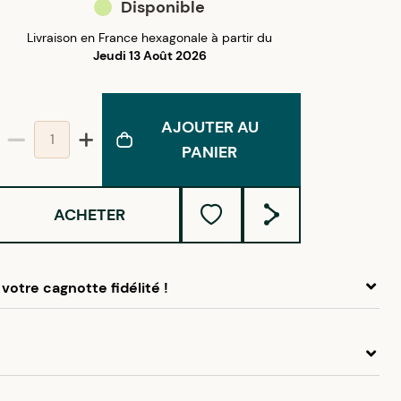
Disponible
Livraison en France hexagonale à partir du
Jeudi 13 Août 2026
AJOUTER AU
PANIER
ACHETER
votre cagnotte fidélité !
 ce produit, cumulez
1,35 €
dans votre cagnotte fidélité.
idélité Créolissime : Créez un compte client et cumulez
chats dans votre cagnotte fidélité sans minimum d’achat.
que de la bijouterie créole, les boucles d'oreilles pendant