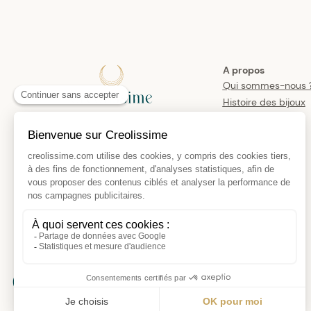
A propos
Qui sommes-nous 
Histoire des bijoux
créoles
Manifesto