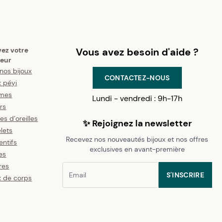
vez votre
Vous avez besoin d'aide ?
eur
nos bijoux
CONTACTEZ-NOUS
x péyi
mes
Lundi - vendredi : 9h-17h
ers
es d’oreilles
✨ Rejoignez la newsletter
lets
Recevez nos nouveautés bijoux et nos offres
ntifs
exclusives en avant-première
es
res
S'INSCRIRE
x de corps