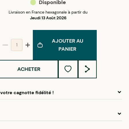
Disponible
Livraison en France hexagonale à partir du
Jeudi 13 Août 2026
AJOUTER AU
PANIER
ACHETER
votre cagnotte fidélité !
 ce produit, cumulez
1,25 €
dans votre cagnotte fidélité.
idélité Créolissime : Créez un compte client et cumulez
chats dans votre cagnotte fidélité sans minimum d’achat.
ier en acier jaune feuille avec bélière est un must have de