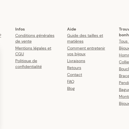
Infos
Aide
Trou
bonh
?
Conditions générales
Guide des tailles et
de vente
matières
Tous 
Mentions légales et
Comment entretenir
Bijou
CGU
vos bijoux
Hom
Politique de
Livraisons
Colli
confidentialité
Retours
Boucl
Contact
Brace
FAQ
Pende
Blog
Bagu
Mont
Bijou