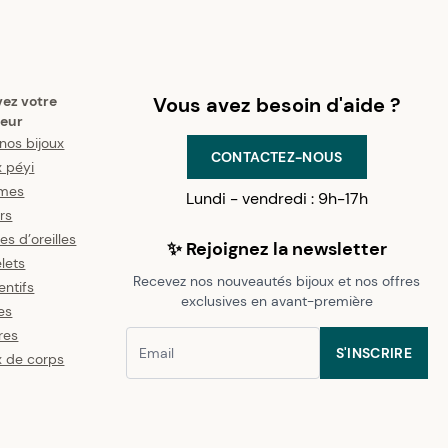
vez votre
Vous avez besoin d'aide ?
eur
nos bijoux
CONTACTEZ-NOUS
x péyi
mes
Lundi - vendredi : 9h-17h
ers
es d’oreilles
✨ Rejoignez la newsletter
lets
Recevez nos nouveautés bijoux et nos offres
ntifs
exclusives en avant-première
es
res
S'INSCRIRE
x de corps