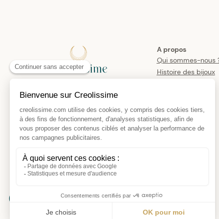
A propos
Qui sommes-nous 
Histoire des bijoux
créoles
Manifesto