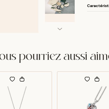
Utilisez vot
notre collec
Caractérist
partir de 50
Univers
Matéria
Couleur
Longueu
ous pourriez aussi aim