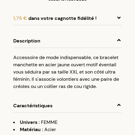
1,75 €
dans votre cagnotte fidélité !
En achetant ce produit, cumulez
1,75 €
dans
votre cagnotte fidélité.
Description
Programme fidélité Créolissime : Créez un
Accessoire de mode indispensable, ce bracelet
compte client et cumulez 5% de vos achats dans
manchette en acier jaune ouvert motif éventail
votre cagnotte fidélité sans minimum d’achat.
vous séduira par sa taille XXL et son côté ultra
Utilisez votre cagnotte de fidélité dès votre
féminin. Il s'associe volontiers avec une paire de
prochaine commande à partir de 50€ d’achats.
créoles ou un collier ras de cou rigide.
Caractéristiques
Univers
:
FEMME
Matériau
:
Acier