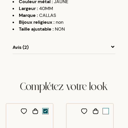
Couleur métal
:
JAUNE
Largeur
:
40MM
Marque
:
CALLAS
Bijoux religieux
:
non
Taille ajustable
:
NON
Avis (2)
François
M
25/11/25
Magnifique!!!
Complétez votre look
Loic
L
07/12/25
Très très beau