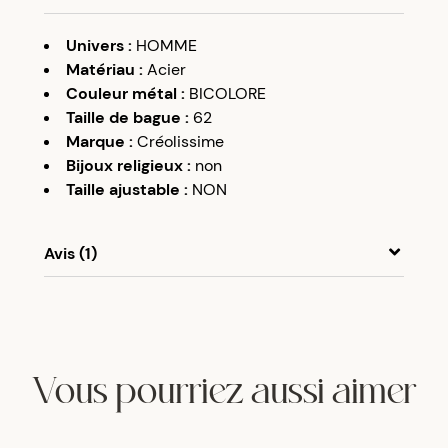
Univers
:
HOMME
Matériau
:
Acier
Couleur métal
:
BICOLORE
Taille de bague
:
62
Marque
:
Créolissime
Bijoux religieux
:
non
Taille ajustable
:
NON
Avis (1)
S
G
08/05/25
Jolie bague.
Vous pourriez aussi aimer