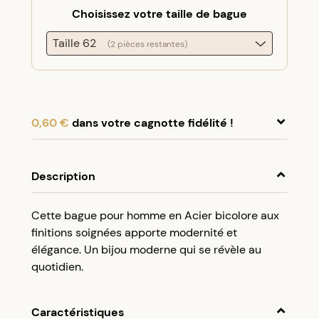
Choisissez votre taille de bague
Taille 62
(2 pièces restantes)
0,60 €
dans votre cagnotte fidélité !
En achetant ce produit, cumulez
0,60 €
dans
votre cagnotte fidélité.
Description
Programme fidélité Créolissime : Créez un
Cette bague pour homme en Acier bicolore aux
compte client et cumulez 5% de vos achats dans
finitions soignées apporte modernité et
votre cagnotte fidélité sans minimum d’achat.
élégance. Un bijou moderne qui se révèle au
Utilisez votre cagnotte de fidélité dès votre
quotidien.
prochaine commande à partir de 50€ d’achats.
Caractéristiques