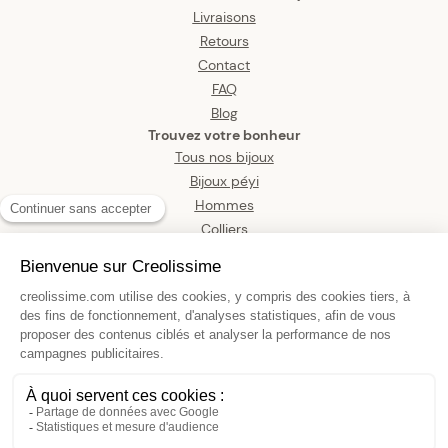
Livraisons
Retours
Contact
FAQ
Blog
Trouvez votre bonheur
Tous nos bijoux
Bijoux péyi
Hommes
Colliers
Boucles d’oreilles
Bracelets
Pendentifs
Bagues
Montres
Bijoux de corps
Bague Acier Bicolore Corps 5mm