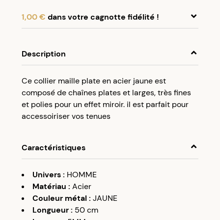
1,00 €
dans votre cagnotte fidélité !
En achetant ce produit, cumulez
1,00 €
dans
votre cagnotte fidélité.
Description
Programme fidélité Créolissime : Créez un
Ce collier maille plate en acier jaune est
compte client et cumulez 5% de vos achats dans
composé de chaînes plates et larges, très fines
votre cagnotte fidélité sans minimum d’achat.
et polies pour un effet miroir. il est parfait pour
Utilisez votre cagnotte de fidélité dès votre
accessoiriser vos tenues
prochaine commande à partir de 50€ d’achats.
Caractéristiques
Univers
:
HOMME
Matériau
:
Acier
Couleur métal
:
JAUNE
Longueur
:
50 cm