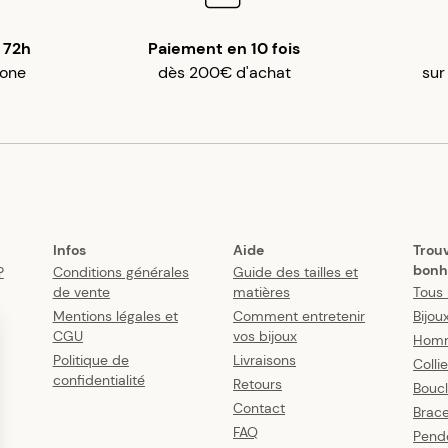
 72h
Paiement en 10 fois
gone
dès 200€ d'achat
sur
Infos
Aide
Trou
bonh
?
Conditions générales
Guide des tailles et
de vente
matières
Tous 
Mentions légales et
Comment entretenir
Bijou
CGU
vos bijoux
Hom
Politique de
Livraisons
Colli
confidentialité
Retours
Boucl
Contact
Brace
FAQ
Pende