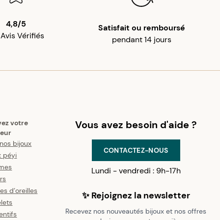
4,8/5
Satisfait ou remboursé
 Avis Vérifiés
pendant 14 jours
vez votre
Vous avez besoin d'aide ?
eur
nos bijoux
CONTACTEZ-NOUS
x péyi
mes
Lundi - vendredi : 9h-17h
ers
es d’oreilles
✨ Rejoignez la newsletter
lets
Recevez nos nouveautés bijoux et nos offres
ntifs