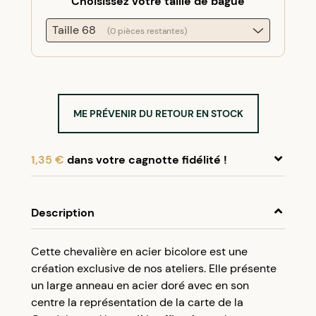
Choisissez votre taille de bague
Taille 68
(0 pièces restantes)
ME PRÉVENIR DU RETOUR EN STOCK
1,35 €
dans votre cagnotte fidélité !
En achetant ce produit, cumulez
1,35 €
dans
votre cagnotte fidélité.
Description
Programme fidélité Créolissime : Créez un
Cette chevalière en acier bicolore est une
compte client et cumulez 5% de vos achats dans
création exclusive de nos ateliers. Elle présente
votre cagnotte fidélité sans minimum d’achat.
un large anneau en acier doré avec en son
Utilisez votre cagnotte de fidélité dès votre
centre la représentation de la carte de la
prochaine commande à partir de 50€ d’achats.