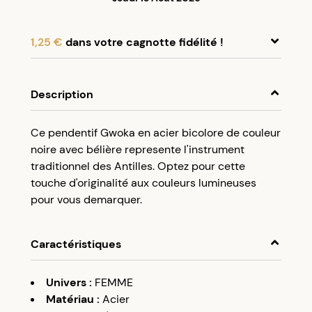
1,25 €
dans votre cagnotte fidélité !
En achetant ce produit, cumulez
1,25 €
dans
votre cagnotte fidélité.
Description
Programme fidélité Créolissime : Créez un
Ce pendentif Gwoka en acier bicolore de couleur
compte client et cumulez 5% de vos achats dans
noire avec bélière represente l'instrument
votre cagnotte fidélité sans minimum d’achat.
traditionnel des Antilles. Optez pour cette
Utilisez votre cagnotte de fidélité dès votre
touche d'originalité aux couleurs lumineuses
prochaine commande à partir de 50€ d’achats.
pour vous demarquer.
Caractéristiques
Univers
:
FEMME
Matériau
:
Acier