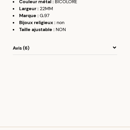
Couleur métal
:
BICOLORE
Largeur
:
22MM
Marque
:
G.97
Bijoux religieux
:
non
Taille ajustable
:
NON
Avis (6)
A
A
13/12/20
Supper
A
A
28/12/21
magnifique pendentif.
A
A
14/02/22
Très bien