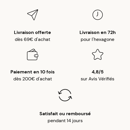
A
A
16/03/24
Je suis très très déçue et ne vais pas m'en servir
car le pendentif est beaucoup trop gros.
Livraison offerte
Livraison en 72h
D'autant plus déçue que je n'ai pas trouvé la
dès 69€ d'achat
pour l'hexagone
procédure de retour.
M
E
07/12/24
Très joli gwo ka.
Paiement en 10 fois
4,8/5
dès 200€ d'achat
sur Avis Vérifiés
Sylvie
D
19/04/25
Cet article est magnifique, en tout cas conforme
à mes attentes. La taille est parfaite. ATTENTION:
la chaîne n'est pas fournie
Satisfait ou remboursé
pendant 14 jours