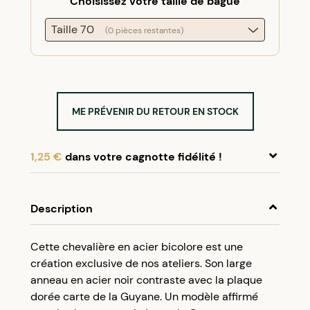
Choisissez votre taille de bague
Taille 70
(0 pièces restantes)
ME PRÉVENIR DU RETOUR EN STOCK
1,25 €
dans votre cagnotte fidélité !
En achetant ce produit, cumulez
1,25 €
dans
votre cagnotte fidélité.
Description
Programme fidélité Créolissime : Créez un
Cette chevalière en acier bicolore est une
compte client et cumulez 5% de vos achats dans
création exclusive de nos ateliers. Son large
votre cagnotte fidélité sans minimum d’achat.
anneau en acier noir contraste avec la plaque
Utilisez votre cagnotte de fidélité dès votre
dorée carte de la Guyane. Un modèle affirmé
prochaine commande à partir de 50€ d’achats.