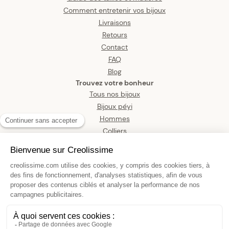
Comment entretenir vos bijoux
Livraisons
Retours
Contact
FAQ
Blog
Trouvez votre bonheur
Tous nos bijoux
Bijoux péyi
Hommes
Colliers
Boucles d’oreilles
Bracelets
Pendentifs
Bagues
Montres
Bijoux de corps
Chevalière Acier Bicolore Carte