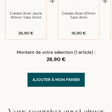
Satisfaite.
Créoles Acier Jaune
Créoles Acier 60mm
60mm Tube 3mml
Tube 3mm
A
A
26/03/21
Joli rendu et belle qualité
26,90 €
16,90 €
A
A
31/05/24
Montant de votre sélection (1 article) :
Bon produit
26,90 €
A
A
12/07/24
La deuxième fois je commande chez eux
AJOUTER À MON PANIER
extrêmement pas déçu 🔥🙏 ils sont au top , les
anneaux sont grand et pareille que sur la photo
A
A
02/10/24
Vous pourriez aussi aimer