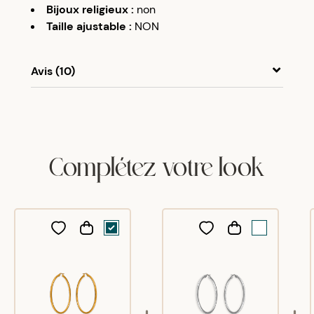
Bijoux religieux
:
non
Taille ajustable
:
NON
Avis (10)
A
A
20/01/18
Mieux encore que ce que j’esperais !
Complétez votre look
A
A
03/05/18
Deuxièmes paires commandées en acier jaune,
je les adore !
A
A
07/05/18
Trop jaunes, trop épaisses, font un peu cheap
A
A
23/08/19