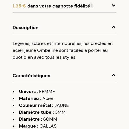
1,35 €
dans votre cagnotte fidélité !
En achetant ce produit, cumulez
1,35 €
dans
votre cagnotte fidélité.
Description
Programme fidélité Créolissime : Créez un
Légères, sobres et intemporelles, les créoles en
compte client et cumulez 5% de vos achats dans
acier jaune Ombeline sont faciles à porter au
votre cagnotte fidélité sans minimum d’achat.
quotidien avec tous les styles
Utilisez votre cagnotte de fidélité dès votre
prochaine commande à partir de 50€ d’achats.
Caractéristiques
Univers
:
FEMME
Matériau
:
Acier
Couleur métal
:
JAUNE
Diamètre tube
:
3MM
Diamètre
:
60MM
Marque
:
CALLAS