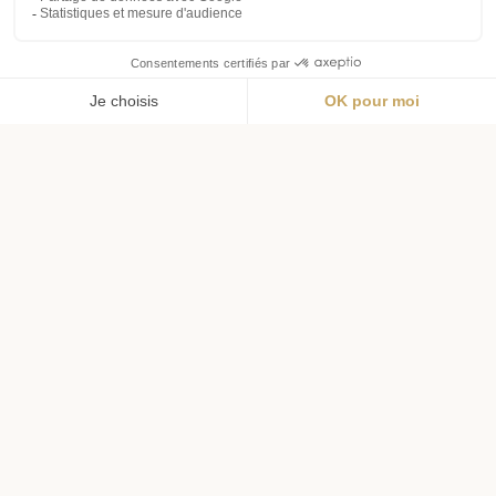
Menu
Wishlist
Panier
Profil
Livraison offerte
Livraison en 72h
dès 69€ d'achat
pour l'hexagone