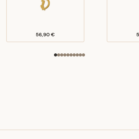
56,90 €
5