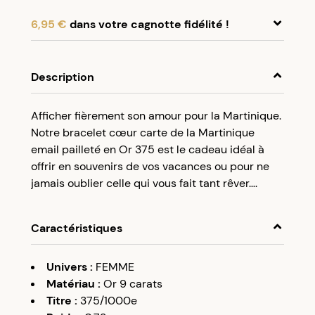
6,95 €
dans votre cagnotte fidélité !
En achetant ce produit, cumulez
6,95 €
dans
votre cagnotte fidélité.
Description
Programme fidélité Créolissime : Créez un
Afficher fièrement son amour pour la Martinique.
compte client et cumulez 5% de vos achats dans
Notre bracelet cœur carte de la Martinique
votre cagnotte fidélité sans minimum d’achat.
email pailleté en Or 375 est le cadeau idéal à
Utilisez votre cagnotte de fidélité dès votre
offrir en souvenirs de vos vacances ou pour ne
prochaine commande à partir de 50€ d’achats.
jamais oublier celle qui vous fait tant rêver….
Caractéristiques
Univers
:
FEMME
Matériau
:
Or 9 carats
Titre
:
375/1000e