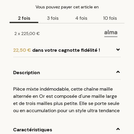
Vous pouvez payer
cet article
en
2
fois
3
fois
4
fois
10
fois
2
x
225,00 €
22,50 €
dans votre cagnotte fidélité !
En achetant ce produit, cumulez
22,50 €
dans
votre cagnotte fidélité.
Description
Programme fidélité Créolissime : Créez un
Pièce mixte indémodable, cette chaîne maille
compte client et cumulez 5% de vos achats dans
alternée en Or est composée d'une maille large
votre cagnotte fidélité sans minimum d’achat.
et de trois mailles plus petite. Elle se porte seule
Utilisez votre cagnotte de fidélité dès votre
ou en accumulation pour un style ultra tendance
prochaine commande à partir de 50€ d’achats.
Caractéristiques