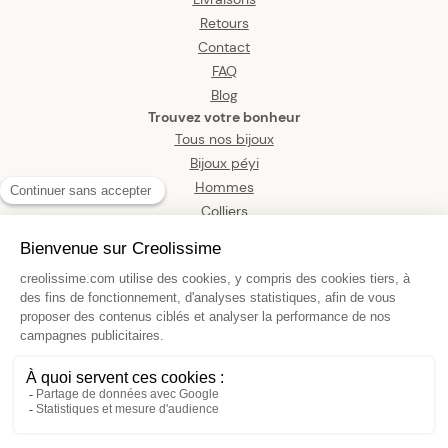
Retours
Contact
FAQ
Blog
Trouvez votre bonheur
Tous nos bijoux
Bijoux péyi
Hommes
Colliers
Boucles d’oreilles
Bracelets
Pendentifs
Bagues
Montres
Bijoux de corps
Collier Or 375 Maille Cheval Alterné
4.5mm 60cm