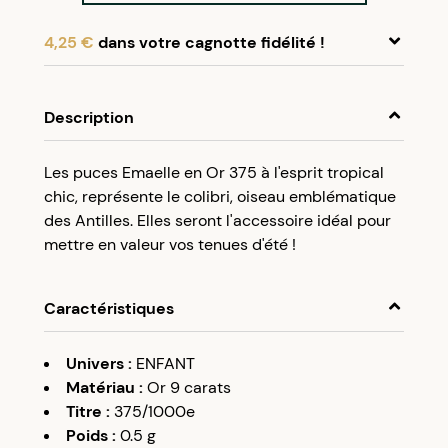
4,25 €
dans votre cagnotte fidélité !
En achetant ce produit, cumulez
4,25 €
dans
votre cagnotte fidélité.
Description
Programme fidélité Créolissime : Créez un
Les puces Emaelle en Or 375 à l'esprit tropical
compte client et cumulez 5% de vos achats dans
chic, représente le colibri, oiseau emblématique
votre cagnotte fidélité sans minimum d’achat.
des Antilles. Elles seront l'accessoire idéal pour
Utilisez votre cagnotte de fidélité dès votre
mettre en valeur vos tenues d'été !
prochaine commande à partir de 50€ d’achats.
Caractéristiques
Univers
:
ENFANT
Matériau
:
Or 9 carats
Titre
:
375/1000e
Poids
:
0.5
g