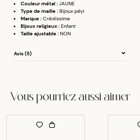
Couleur métal
:
JAUNE
Type de maille
:
Bijoux péyi
Marque
:
Créolissime
Bijoux religieux
:
Enfant
Taille ajustable
:
NON
Avis (5)
A
A
20/11/17
conforme au modèle
Vous pourriez aussi aimer
A
A
03/06/20
Très belles boucles d'oreilles
A
A
30/07/21
identique aux photos