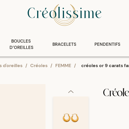
BOUCLES 
BRACELETS
PENDENTIFS
D’OREILLES
 d'oreilles
/
Créoles
/
FEMME
/
créoles or 9 carats f
Créol