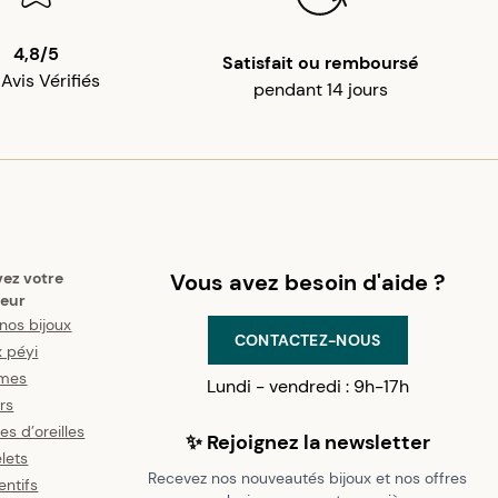
4,8/5
Satisfait ou remboursé
 Avis Vérifiés
pendant 14 jours
vez votre
Vous avez besoin d'aide ?
eur
nos bijoux
CONTACTEZ-NOUS
x péyi
mes
Lundi - vendredi : 9h-17h
ers
es d’oreilles
✨ Rejoignez la newsletter
lets
Recevez nos nouveautés bijoux et nos offres
ntifs