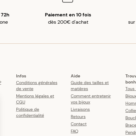
 72h
Paiement en 10 fois
gone
dès 200€ d'achat
sur
Infos
Aide
Trou
bonh
?
Conditions générales
Guide des tailles et
de vente
matières
Tous 
Mentions légales et
Comment entretenir
Bijou
CGU
vos bijoux
Hom
Politique de
Livraisons
Colli
confidentialité
Retours
Boucl
Contact
Brace
FAQ
Pende