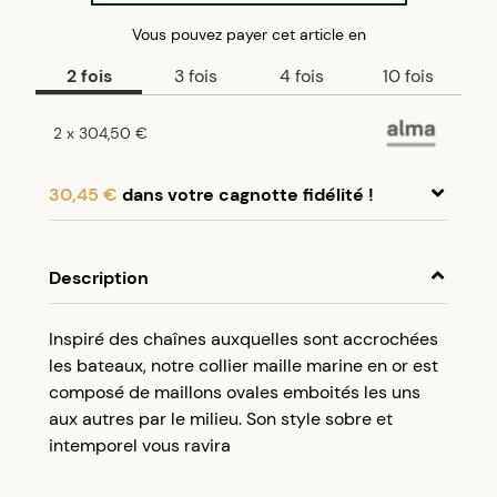
Vous pouvez payer
cet article
en
2
fois
3
fois
4
fois
10
fois
2
x
304,50 €
30,45 €
dans votre cagnotte fidélité !
En achetant ce produit, cumulez
30,45 €
dans
votre cagnotte fidélité.
Description
Programme fidélité Créolissime : Créez un
Inspiré des chaînes auxquelles sont accrochées
compte client et cumulez 5% de vos achats dans
les bateaux, notre collier maille marine en or est
votre cagnotte fidélité sans minimum d’achat.
composé de maillons ovales emboités les uns
Utilisez votre cagnotte de fidélité dès votre
aux autres par le milieu. Son style sobre et
prochaine commande à partir de 50€ d’achats.
intemporel vous ravira