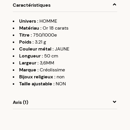
Caractéristiques
Univers
:
HOMME
Matériau
:
Or 18 carats
Titre
:
750/1000e
Poids
:
3.21
g
Couleur métal
:
JAUNE
Longueur
:
50 cm
Largeur
:
3,6MM
Marque
:
Créolissime
Bijoux religieux
:
non
Taille ajustable
:
NON
Avis (1)
A
A
02/02/24
Correspond à mes attentes