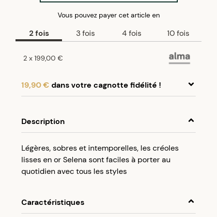
Vous pouvez payer
cet article
en
2
fois
3
fois
4
fois
10
fois
2
x
199,00 €
19,90 €
dans votre cagnotte fidélité !
En achetant ce produit, cumulez
19,90 €
dans
votre cagnotte fidélité.
Description
Programme fidélité Créolissime : Créez un
Légères, sobres et intemporelles, les créoles
compte client et cumulez 5% de vos achats dans
lisses en or Selena sont faciles à porter au
votre cagnotte fidélité sans minimum d’achat.
quotidien avec tous les styles
Utilisez votre cagnotte de fidélité dès votre
prochaine commande à partir de 50€ d’achats.
Caractéristiques