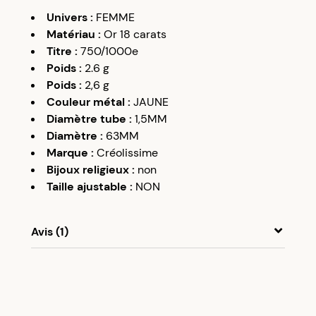
Univers
:
FEMME
Matériau
:
Or 18 carats
Titre
:
750/1000e
Poids
:
2.6
g
Poids
:
2,6
g
Couleur métal
:
JAUNE
Diamètre tube
:
1,5MM
Diamètre
:
63MM
Marque
:
Créolissime
Bijoux religieux
:
non
Taille ajustable
:
NON
Avis (1)
A
A
09/01/20
Très jolies créoles