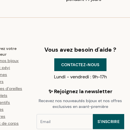
vez votre
Vous avez besoin d'aide ?
eur
nos bijoux
CONTACTEZ-NOUS
x péyi
mes
Lundi - vendredi : 9h-17h
ers
es d’oreilles
✨ Rejoignez la newsletter
lets
Recevez nos nouveautés bijoux et nos offres
ntifs
exclusives en avant-première
es
res
S'INSCRIRE
x de corps