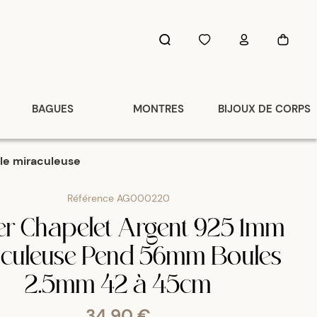
BAGUES
MONTRES
BIJOUX DE CORPS
lle miraculeuse
Référence
AG000220
ier Chapelet Argent 925 1mm
aculeuse Pend 56mm Boules
2.5mm 42 à 45cm
34,90 €