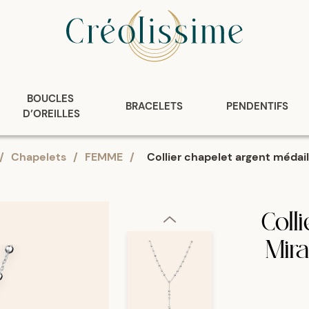
BOUCLES 
BRACELETS
PENDENTIFS
D’OREILLES
/
Chapelets
/
FEMME
/
Collier chapelet argent médai
Coll
Mir