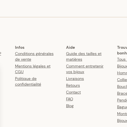
Infos
Aide
Trou
bonh
?
Conditions générales
Guide des tailles et
de vente
matières
Tous 
Mentions légales et
Comment entretenir
Bijou
CGU
vos bijoux
Hom
Politique de
Livraisons
Colli
confidentialité
Retours
Boucl
Contact
Brace
FAQ
Pende
Blog
Bagu
Mont
Bijou